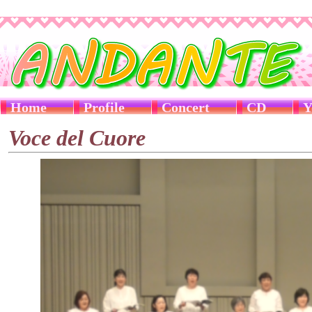
Home
Profile
Concert
CD
Y
Voce del Cuore